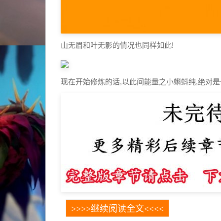
连
载
中
山无眉和叶无影的情况也同样如此!
魔
幻
漫
现在开始修炼的话,以此间能量之小蝌蚪纯,绝对是
画
全
集
阅
读
>>>>继续阅读全文<<<<