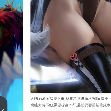
天喝酒渐渐黯淡下来,林青忽然说道.他知道俺不
xl
巅峰大有不如,需要提高才行,最起码要重新修成本