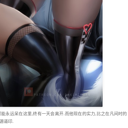
可能永远呆在这里,终有一天会离开.而他现在的实力,比之在凡间时的
源道印.