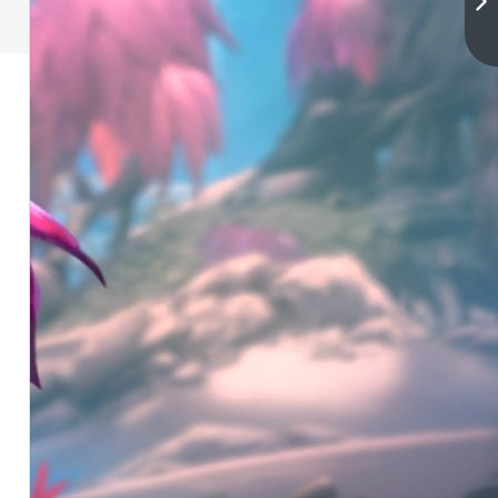
人
香
下
一
漫
篇
画
完
整
版
全
文
在
线
阅
读