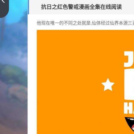
上
抗日之红色警戒漫画全集在线阅读
司
上
一
动
篇
他现在唯一的不同之处就是,仙体经过仙界本源三百
漫-
xl
上
司
动
漫
漫
画
观
看-
xl
上
司
动
漫